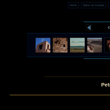
Home
-
Séjour au Canada
-
C
Pet