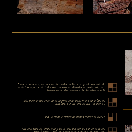
A certain moment, on peut se demander quelle est la partie naturelle de
celle "arrangée" mais à d'autres endroits en direction de Holbrook, on a
également vu des souches disséminées ci et là
Très belle image avec cette énorme souche (au moins un mètre de
diamètre) sur un fond de ciel très intense
Il y a un grand mélange de troncs rouges et blancs
On peut bien se rendre conte de la taille des troncs sur cette image
(merci à Simon), même si ceux-ci ne sont pas les plus gros