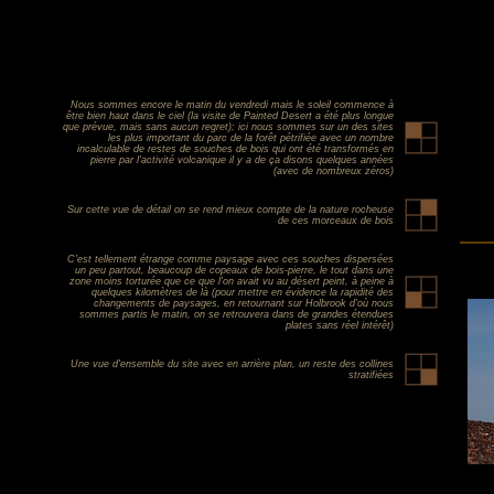
Nous sommes encore le matin du vendredi mais le soleil commence à
être bien haut dans le ciel (la visite de Painted Desert a été plus longue
que prévue, mais sans aucun regret); ici nous sommes sur un des sites
les plus important du parc de la forêt pétrifiée avec un nombre
incalculable de restes de souches de bois qui ont été transformés en
pierre par l'activité volcanique il y a de ça disons quelques années
(avec de nombreux zéros)
Sur cette vue de détail on se rend mieux compte de la nature rocheuse
de ces morceaux de bois
C'est tellement étrange comme paysage avec ces souches dispersées
un peu partout, beaucoup de copeaux de bois-pierre, le tout dans une
zone moins torturée que ce que l'on avait vu au désert peint, à peine à
quelques kilomètres de là (pour mettre en évidence la rapidité des
changements de paysages, en retournant sur Holbrook d'où nous
sommes partis le matin, on se retrouvera dans de grandes étendues
plates sans réel intérêt)
Une vue d'ensemble du site avec en arrière plan, un reste des collines
stratifiées